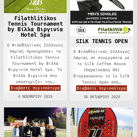
Filathlitikos
Tennis Tournament
by Βίλλα Βιργινία
Hotel Spa
SILK TENNIS OPEN
Ο Φιλαθλητικός Σύλλογος
Λαμίας προκηρύσσει το
Ο Φιλαθλητικός Σύλλογος
Filathlitikos Tennis
Λαμίας σε συνεργασία με
Tournament by Βίλλα
το Silk Coffee House
Βιργινία Hotel Spa. Το
(Καραϊσκάκη 89)
Βίλλα Βιργινία που
διοργανώνουν το 1ο Silk
υποστηρίζει την…
Tennis Open από…
Filathlitikos
διαβάστε περισσότερα
SILK
διαβάστε περισσότερα
Tennis
TENN
Tournament
OPEN
4 ΝΟΕΜΒΡΊΟΥ 2019
30 ΟΚΤΩΒΡΊΟΥ 2020
by
Βίλλα
Βιργινία
Hotel
Spa