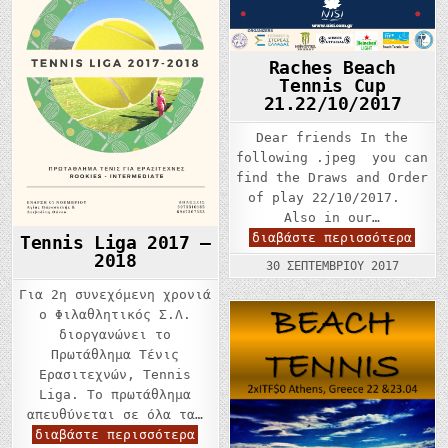
Raches Beach
Tennis Cup
21.22/10/2017
Dear friends In the
following .jpeg you can
find the Draws and Order
of play 22/10/2017.
Also in our…
Rach
διαβάστε περισσότερα
Tennis Liga 2017 –
Beac
2018
Tenn
30 ΣΕΠΤΕΜΒΡΊΟΥ 2017
Cup
21.2
Για 2η συνεχόμενη χρονιά
ο Φιλαθλητικός Σ.Λ.
διοργανώνει το
Πρωτάθλημα Τένις
Ερασιτεχνών, Tennis
Liga. Το πρωτάθλημα
απευθύνεται σε όλα τα…
Tennis
διαβάστε περισσότερα
Liga