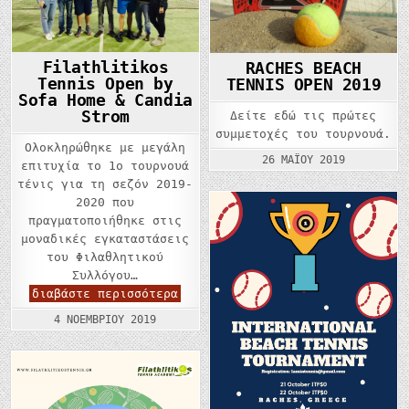
Filathlitikos
RACHES BEACH
Tennis Open by
TENNIS OPEN 2019
Sofa Home & Candia
Strom
Δείτε εδώ τις πρώτες
συμμετοχές του τουρνουά.
Ολοκληρώθηκε με μεγάλη
26 ΜΑΪ́ΟΥ 2019
επιτυχία το 1ο τουρνουά
τένις για τη σεζόν 2019-
2020 που
πραγματοποιήθηκε στις
μοναδικές εγκαταστάσεις
του Φιλαθλητικού
Συλλόγου…
Filathlitikos
διαβάστε περισσότερα
Tennis
Open
4 ΝΟΕΜΒΡΊΟΥ 2019
by
Sofa
Home
&
Candia
Strom