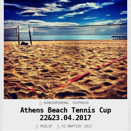
ΚΑΤΑΧΩΡΉΘΗΚΕ
ΟΛΟΚΛΗΡΩΜΈΝΑ
,
ΤΟΥΡΝΟΥΆ
ΣΤΟ
Athens Beach Tennis Cup
22&23.04.2017
PHILIP
31 ΜΑΡΤΊΟΥ 2017