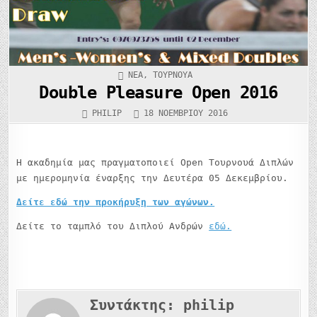
ΚΑΤΑΧΩΡΉΘΗΚΕ
ΝΈΑ
,
ΤΟΥΡΝΟΥΆ
ΣΤΟ
Double Pleasure Open 2016
PHILIP
18 ΝΟΕΜΒΡΊΟΥ 2016
Η ακαδημία μας πραγματοποιεί Open Τουρνουά Διπλών
με ημερομηνία έναρξης την Δευτέρα 05 Δεκεμβρίου.
Δείτε εδώ την προκήρυξη των αγώνων.
Δείτε το ταμπλό του Διπλού Ανδρών
εδώ.
Συντάκτης:
philip