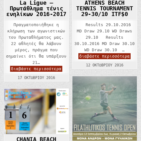
La Ligue –
ATHENS BEACH
Πρωτάθλημα τένις
TENNIS TOURNAMENT
ενηλίκων 2016-2017
29-30/10 ITF$0
Πραγματοποιήθηκε η
Results 29.10.2016
κλήρωση των αγωνιστικών
MD Draw 29.10 WD Draws
του Πρωταθλήματος μας.
29.10 Results
22 αθλητές θα λάβουν
30.10.2016 MD Draw 30.10
μέρος, πράγμα που
WD Draw 30.10 …
ATHE
σημαίνει ότι θα υπάρξουν
διαβάστε περισσότερα
BEAC
21…
TENN
12 ΟΚΤΩΒΡΊΟΥ 2016
TOUR
La
διαβάστε περισσότερα
29-
Ligue
30/1
–
17 ΟΚΤΩΒΡΊΟΥ 2016
ITF$
Πρωτάθλημα
τένις
ενηλίκων
2016-
2017
CHANIA BEACH