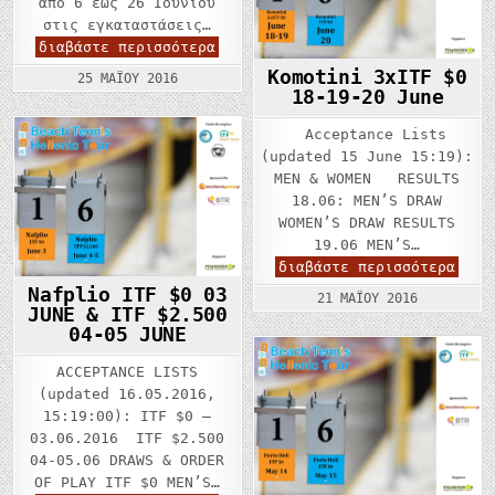
από 6 έως 26 Ιουνίου
στις εγκαταστάσεις…
2o
διαβάστε περισσότερα
FILATHLITIKOS
Komotini 3xITF $0
SPRING
25 ΜΑΪ́ΟΥ 2016
CUP
18-19-20 June
Acceptance Lists
(updated 15 June 15:19):
MEN & WOMEN RESULTS
18.06: MEN’S DRAW
WOMEN’S DRAW RESULTS
19.06 MEN’S…
Komo
διαβάστε περισσότερα
3xIT
Nafplio ITF $0 03
$0
21 ΜΑΪ́ΟΥ 2016
18-
JUNE & ITF $2.500
19-
04-05 JUNE
20
June
ACCEPTANCE LISTS
(updated 16.05.2016,
15:19:00): ITF $0 –
03.06.2016 ITF $2.500
04-05.06 DRAWS & ORDER
OF PLAY ITF $0 MEN’S…