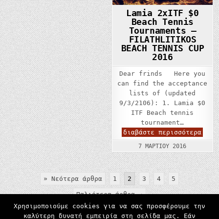
Lamia 2xITF $0
Beach Tennis
Tournaments –
FILATHLITIKOS
BEACH TENNIS CUP
2016
Dear frinds Here you
can find the acceptance
lists of (updated
9/3/2106): 1. Lamia $0
ITF Beach tennis
tournament…
Lami
διαβάστε περισσότερα
2xIT
$0
7 ΜΑΡΤΊΟΥ 2016
Beac
Tenn
Tour
–
Σελιδοποίηση
FILA
» Νεότερα άρθρα
1
2
3
4
5
BEAC
άρθρων
TENN
Παλιότερα άρθρα →
CUP
2016
Χρησιμοποιούμε cookies για να σας προσφέρουμε την
καλύτερη δυνατή εμπειρία στη σελίδα μας. Εάν