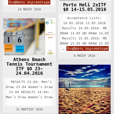
Nafplio
διαβάστε περισσότερα
Porto Heli 2xITF
ITF
$0 14-15.05.2016
$0
14 ΜΑΪ́ΟΥ 2016
03
JUNE
Acceptance Lists:
&
ITF
14.05.2016 15.05.2016
$2.500
Results 14.05.2016: MD
04-
05
DRAW 14.05 WD DRAW 14.05
JUNE
Results 15.05.2016: MD
DRAW 15.05 WD DRAW 15.05
Por
…
διαβάστε περισσότερα
Hel
2xI
6 ΜΑΪ́ΟΥ 2016
$0
Athens Beach
14-
Tennis Tournament
15.
ITF $0 23-
24.04.2016
RESULTS 23.04: Men’s
Draw 23.04 Women’s Draw
23.04 RESULTS 24.04:
Men’s Draw Women’s Draw
31 ΜΑΡΤΊΟΥ 2016