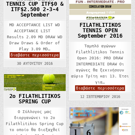
TENNIS CUP ITF$0 &
ITF$2.500 2-3-4
September
FILATHLITIKOS
MD ACCEPTANCE LIST WD
TENNIS OPEN
ACCEPTANCE LIST
September 2016
Results 2.09 MD DRAW WD
Draw Draws & Order of
Ταμπλό αγώνων
Play 3.09 MD…
Filathlitikos Tennis
CHANIA
διαβάστε περισσότερα
Open 2016: PRO DRAW
BEACH
TENNIS
30 ΑΥΓΟΎΣΤΟΥ 2016
INTERMEDIATE DRAW Οι
CUP
αγώνες θα ξεκινήσουν
ITF$0
&
αύριο Τρίτη και 13. Έτσι
ITF$2.500
2-
για…
3-
FILA
διαβάστε περισσότερα
4
TENN
September
2o FILATHLITIKOS
OPEN
12 ΣΕΠΤΕΜΒΡΊΟΥ 2016
Sept
SPRING CUP
2016
Ο Σύλλογος μας
διοργανώνει το 2ο
Filathlitikos Spring Cup
το οποίο θα διεξαχθεί