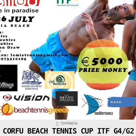
ΚΑΤΑΧΩΡΉΘΗΚΕ
ΤΟΥΡΝΟΥΆ
ΣΤΟ
CORFU BEACH TENNIS CUP ITF G4/G2