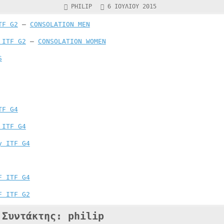
PHILIP
6 ΙΟΥΛΊΟΥ 2015
TF G2
–
CONSOLATION MEN
 ITF G2
–
CONSOLATION WOMEN
S
TF G4
 ITF G4
y ITF G4
F ITF G4
F ITF G2
Συντάκτης:
philip