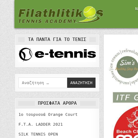
Μετάβαση
στο
Ν
περιεχόμενο
FILATHLITIKOS TENNIS ACADEM
Η ΑΚΑΔΗΜΊΑ ΤΈΝΙΣ ΤΗΣ ΛΑΜΊΑΣ
ΤΑ ΠΆΝΤΑ ΓΙΑ ΤΟ ΤΈΝΙΣ
Αναζήτηση
για:
ΠΡΌΣΦΑΤΑ ΆΡΘΡΑ
1o τουρνουά Orange Court
F.T.A. LADDER 2021
SILK TENNIS OPEN