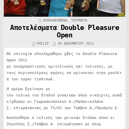
ΚΑΤΑΧΩΡΉΘΗΚΕ
ΟΛΟΚΛΗΡΩΜΈΝΑ
,
ΤΟΥΡΝΟΥΆ
ΣΤΟ
Αποτελέσματα Double Pleasure
Open
PHILIP
30 ΔΕΚΕΜΒΡΊΟΥ 2012
Με επιτυχία ολοκληρώθηκε χθες το Double Pleasure
Open 2012
με συναρπαστικούς ημιτελικούς και τελικούς, με
τους περισσοτέρους αγώνες να κρίνονται στην ρουλέτ
α του super tiebreak.
Η ημέρα ξεκίνησε με
τον τελικό του διπλού γυναικών όπου νικήτριες αναδ
είχθηκαν οι Γεωργακοπούλου Α./Παπανικολάου
Σ. επικρατώντας με 75/62 των Τσάβου Α./Πανάγου Ε.
Ακολούθησε ο τελικός των μεικτών διπλών όπου οι
Ζυγούλης Σ./Τσάβου Α. επικράτησαν με σκορ