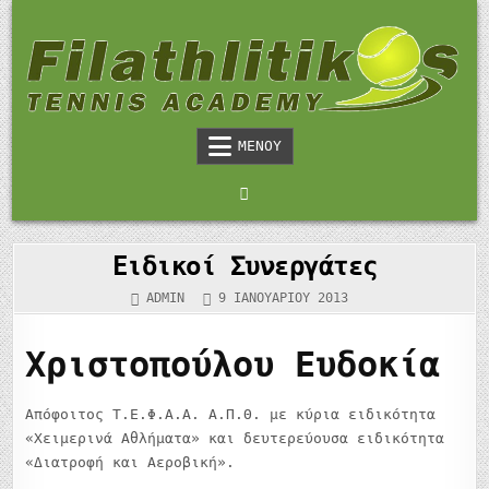
Μετάβαση
στο
περιεχόμενο
FILATHLITIKOS TENNIS ACADEMY
Η ΑΚΑΔΗΜΊΑ ΤΈΝΙΣ ΤΗΣ ΛΑΜΊΑΣ
ΜΕΝΟΎ
– ΑΚΑΔΗΜΊΑ ΤΈΝΙΣ ΣΤΗ ΛΑΜΊΑ,
ΦΘΙΏΤΙΔΑ
Ειδικοί Συνεργάτες
ADMIN
9 ΙΑΝΟΥΑΡΊΟΥ 2013
Χριστοπούλου Ευδοκία
Απόφοιτος Τ.Ε.Φ.Α.Α. Α.Π.Θ. με κύρια ειδικότητα
«Χειμερινά Αθλήματα» και δευτερεύουσα ειδικότητα
«Διατροφή και Αεροβική».